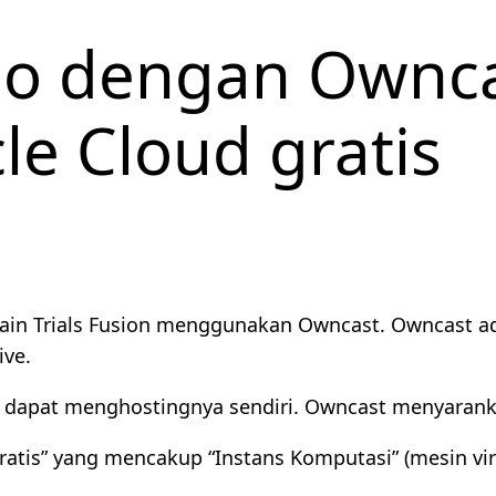
eo dengan Ownca
e Cloud gratis
ain Trials Fusion menggunakan Owncast. Owncast ada
ive.
dapat menghostingnya sendiri. Owncast menyaranka
Gratis” yang mencakup “Instans Komputasi” (mesin v