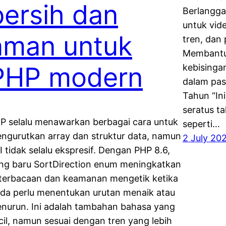
bersih dan
Berlangga
untuk vid
aman untuk
tren, dan 
Membantu 
PHP modern
kebisinga
dalam pasa
Tahun “Ini
seratus t
P selalu menawarkan berbagai cara untuk
seperti…
ngurutkan array dan struktur data, namun
2 July 20
I tidak selalu ekspresif. Dengan PHP 8.6,
ng baru SortDirection enum meningkatkan
terbacaan dan keamanan mengetik ketika
da perlu menentukan urutan menaik atau
nurun. Ini adalah tambahan bahasa yang
cil, namun sesuai dengan tren yang lebih