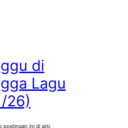
ggu di
ngga Lagu
1/26)
 postingan ini di sini.