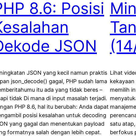
PHP 8.6: Posisi
Min
Kesalahan
Ta
Dekode JSON
(14
ningkatan JSON yang kecil namun praktis
Lihat vide
pan json_decode() gagal, PHP sudah lama
kekayaan 
mberitahumu itu ada yang tidak beres –
memilih i
tapi tidak Di mana di input masalah terjadi.
menyatuk
ngan PHP 8.6, hal itu berubah: Anda dapat
manajemen 
ngambil posisi kesalahan untuk decoding
perencana
ON yang gagal dan menentukan payload
satu atap
ng formatnya salah dengan lebih cepat.
berfokus 