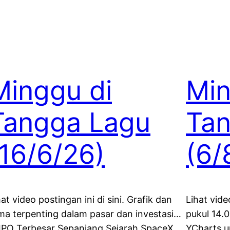
Minggu di
Min
Tangga Lagu
Ta
(16/6/26)
(6/
hat video postingan ini di sini. Grafik dan
Lihat vide
ma terpenting dalam pasar dan investasi…
pukul 14.
 IPO Terbesar Sepanjang Sejarah SpaceX
YCharts u